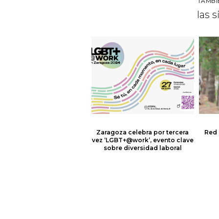
TAMBI
las 
Zaragoza celebra por tercera
Red 
vez ‘LGBT+@work’, evento clave
sobre diversidad laboral