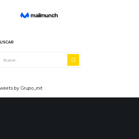
USCAR
weets by Grupo_init
Facebook
X
Linkedin
Reddit
Tumblr
0