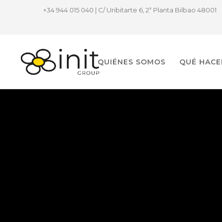
+34 944 015 040 | C/ Uribitarte 6, 2ª Planta Bilbao 48001
QUIÉNES SOMOS
QUÉ HAC