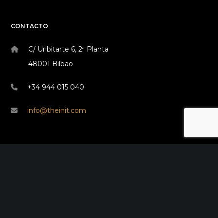
CONTACTO
C/ Uribitarte 6, 2ª Planta
48001 Bilbao
+34 944 015 040
info@theinit.com
ÚLTIMAS NOTICIAS
Red Sororidad en Camino de Europa
febrero 7, 2024