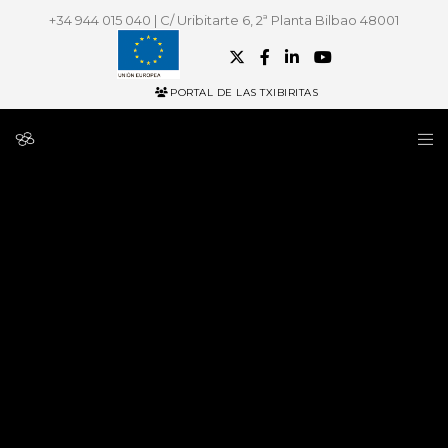
+34 944 015 040 | C/ Uribitarte 6, 2ª Planta Bilbao 48001
PORTAL DE LAS TXIBIRITAS