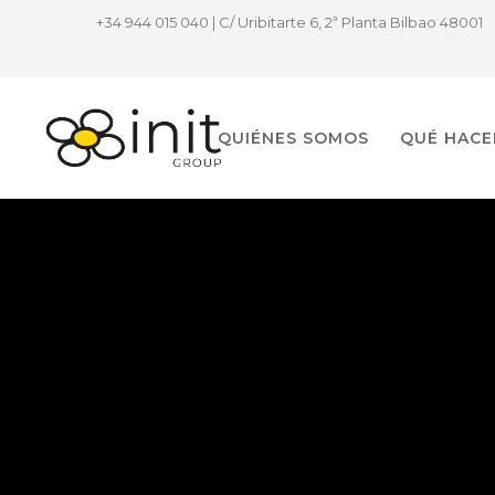
+34 944 015 040 | C/ Uribitarte 6, 2ª Planta Bilbao 48001
QUIÉNES SOMOS
QUÉ HAC