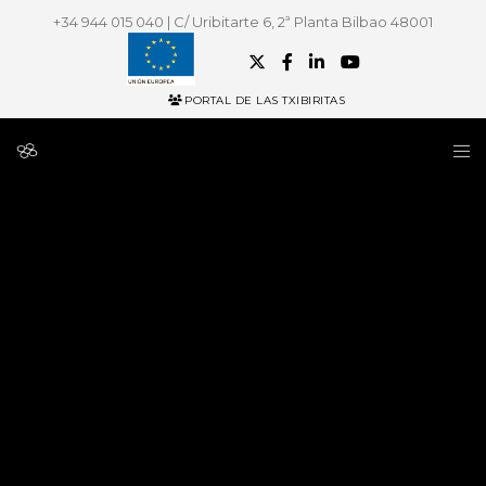
+34 944 015 040 | C/ Uribitarte 6, 2ª Planta Bilbao 48001
PORTAL DE LAS TXIBIRITAS