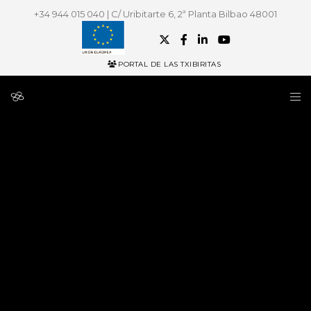
+34 944 015 040 | C/ Uribitarte 6, 2ª Planta Bilbao 48001
PORTAL DE LAS TXIBIRITAS