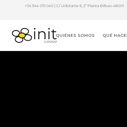
+34 944 015 040 | C/ Uribitarte 6, 2ª Planta Bilbao 48001
QUIÉNES SOMOS
QUÉ HAC