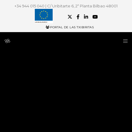
+34 944 015 040 | C/ Uribitarte 6, 2ª Planta Bilbao 48001
PORTAL DE LAS TXIBIRITAS