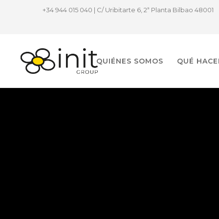
+34 944 015 040 | C/ Uribitarte 6, 2ª Planta Bilbao 48001
QUIÉNES SOMOS
QUÉ HAC