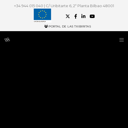
+34 944 015 040 | C/ Uribitarte 6, 2ª Planta Bilbao 48001
PORTAL DE LAS TXIBIRITAS