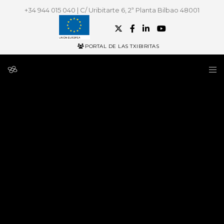
+34 944 015 040 | C/ Uribitarte 6, 2ª Planta Bilbao 48001
PORTAL DE LAS TXIBIRITAS