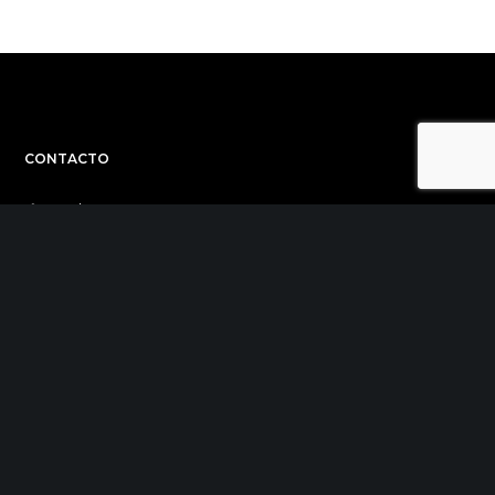
CONTACTO
C/ Uribitarte 6, 2ª Planta
48001 Bilbao
+34 944 015 040
info@theinit.com
ÚLTIMAS NOTICIAS