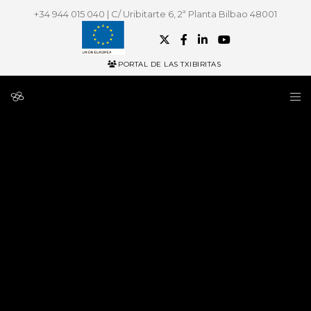
+34 944 015 040 | C/ Uribitarte 6, 2ª Planta Bilbao 48001
PORTAL DE LAS TXIBIRITAS