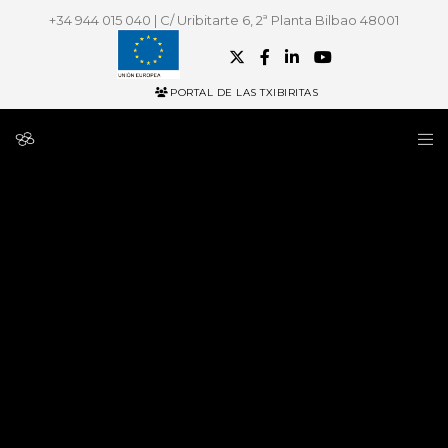
+34 944 015 040 | C/ Uribitarte 6, 2ª Planta Bilbao 48001
PORTAL DE LAS TXIBIRITAS