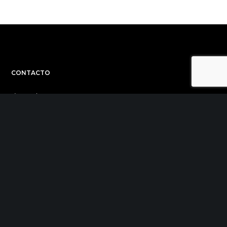
CONTACTO
C/ Uribitarte 6, 2ª Planta
48001 Bilbao
+34 944 015 040
info@theinit.com
ÚLTIMAS NOTICIAS