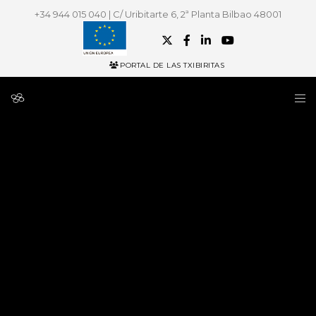
+34 944 015 040 | C/ Uribitarte 6, 2ª Planta Bilbao 48001
PORTAL DE LAS TXIBIRITAS