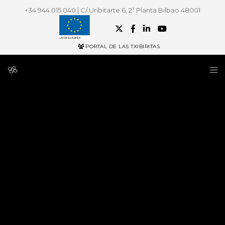
+34 944 015 040 | C/ Uribitarte 6, 2ª Planta Bilbao 48001
PORTAL DE LAS TXIBIRITAS