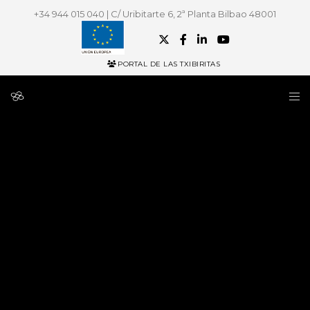
+34 944 015 040 | C/ Uribitarte 6, 2ª Planta Bilbao 48001
PORTAL DE LAS TXIBIRITAS