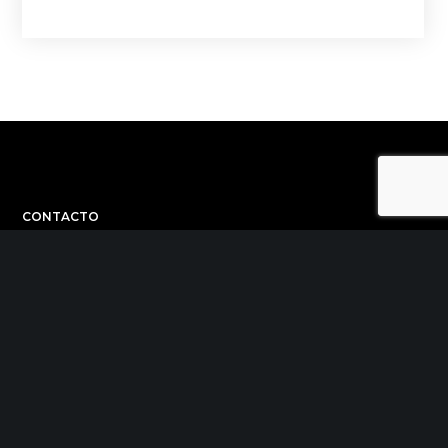
CONTACTO
C/ Uribitarte 6, 2ª Planta
48001 Bilbao
+34 944 015 040
info@theinit.com