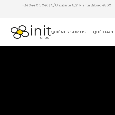
+34 944 015 040 | C/ Uribitarte 6, 2ª Planta Bilbao 48001
QUIÉNES SOMOS
QUÉ HAC