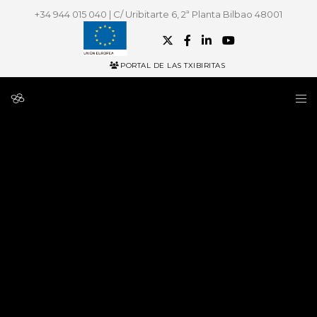
+34 944 015 040 | C/ Uribitarte 6, 2ª Planta Bilbao 48001
PORTAL DE LAS TXIBIRITAS