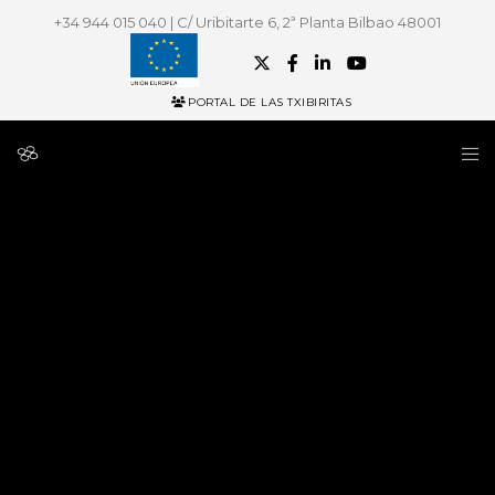
+34 944 015 040 | C/ Uribitarte 6, 2ª Planta Bilbao 48001
PORTAL DE LAS TXIBIRITAS