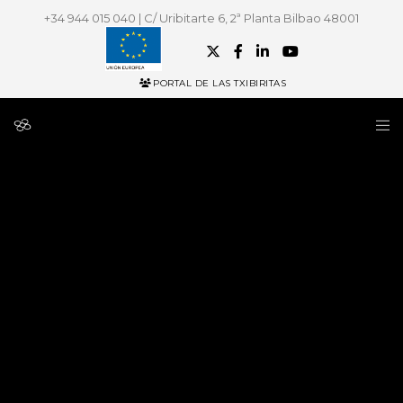
+34 944 015 040 | C/ Uribitarte 6, 2ª Planta Bilbao 48001
PORTAL DE LAS TXIBIRITAS