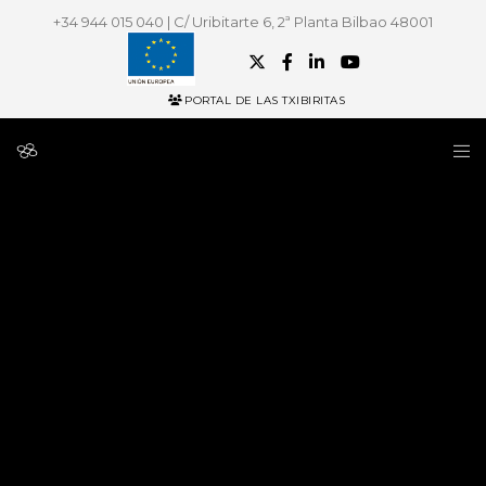
+34 944 015 040 | C/ Uribitarte 6, 2ª Planta Bilbao 48001
PORTAL DE LAS TXIBIRITAS