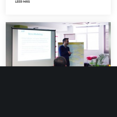
LEER MÁS
Grupo Init
Febrero 27, 2013
No Likes
Noticias
CONVERSANDO CON…. Carlos
Piñeyroa