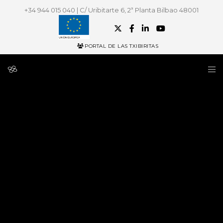
+34 944 015 040 | C/ Uribitarte 6, 2ª Planta Bilbao 48001
PORTAL DE LAS TXIBIRITAS