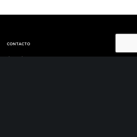
CONTACTO
C/ Uribitarte 6, 2ª Planta
48001 Bilbao
+34 944 015 040
info@theinit.com
ÚLTIMAS NOTICIAS