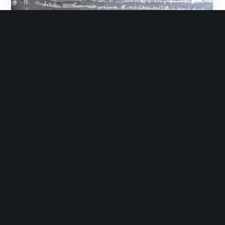
Grupo Init
Mayo 9, 2013
No Likes
Noticias
BIOSASUN en la reapertura
de Bilbao Eutokia
Los pasados días 24 y 25 de Abril, Bilbao
Eutokia, centro coordinado y gestionado
por init, acogió BIOSASUN, una jornada
organizada…
LEER MÁS