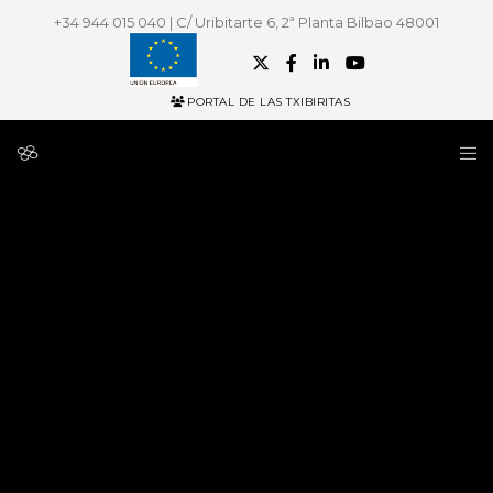
+34 944 015 040 | C/ Uribitarte 6, 2ª Planta Bilbao 48001
PORTAL DE LAS TXIBIRITAS