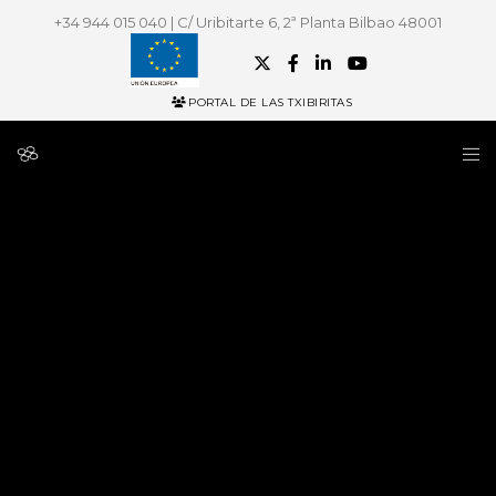
+34 944 015 040 | C/ Uribitarte 6, 2ª Planta Bilbao 48001
PORTAL DE LAS TXIBIRITAS