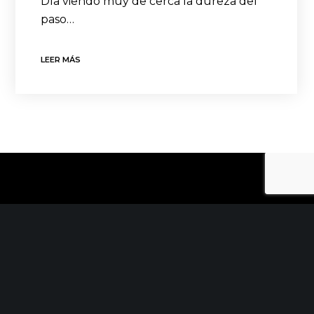
Día viendo muy de cerca la dureza del
paso…
LEER MÁS
CONTACTO
C/ Uribitarte 6, 2ª Planta
48001 Bilbao
+34 944 015 040