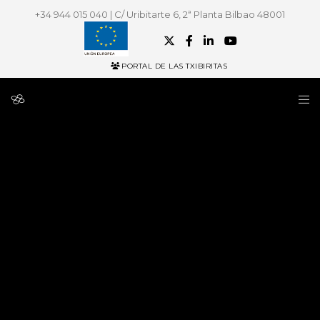
+34 944 015 040 | C/ Uribitarte 6, 2ª Planta Bilbao 48001
PORTAL DE LAS TXIBIRITAS