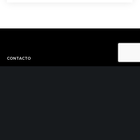
CONTACTO
C/ Uribitarte 6, 2ª Planta
48001 Bilbao
+34 944 015 040
info@theinit.com