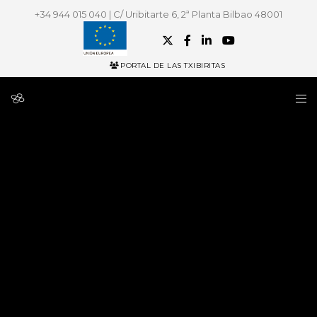
+34 944 015 040 | C/ Uribitarte 6, 2ª Planta Bilbao 48001
PORTAL DE LAS TXIBIRITAS