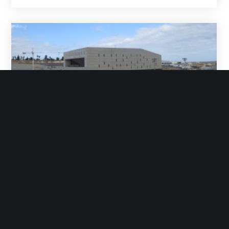
Grupo Init
Febrero 26, 2014
No Likes
Noticias
init desarrolla el proyecto de
señalética para el Pabellón
Gran Canaria Arena
En su fase final de construcción y a las
puertas de la inauguración del Pabellón
Gran Canaria Arena (prevista para
marzo…