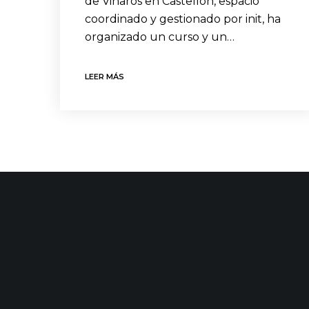
de Vinaròs en Castellón, espacio
coordinado y gestionado por init, ha
organizado un curso y un…
LEER MÁS
CONTACTO
ÚLTIMAS
C/ Uribitarte 6, 2ª Planta