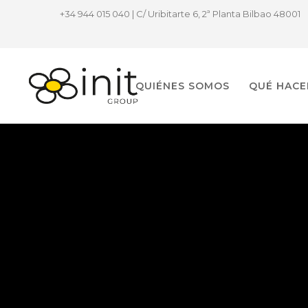
+34 944 015 040 | C/ Uribitarte 6, 2ª Planta Bilbao 48001
QUIÉNES SOMOS
QUÉ HAC