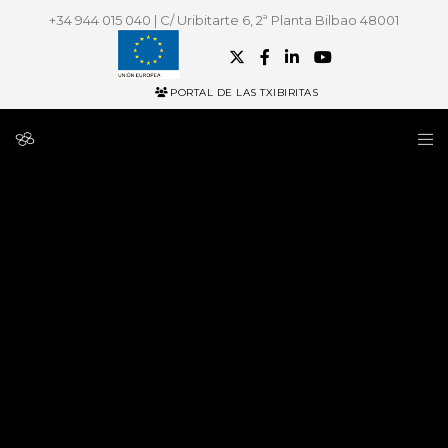
+34 944 015 040 | C/ Uribitarte 6, 2ª Planta Bilbao 48001
PORTAL DE LAS TXIBIRITAS