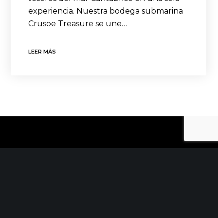
experiencia. Nuestra bodega submarina
Crusoe Treasure se une…
LEER MÁS
CONTACTO
C/ Uribitarte 6, 2ª Planta
48001 Bilbao