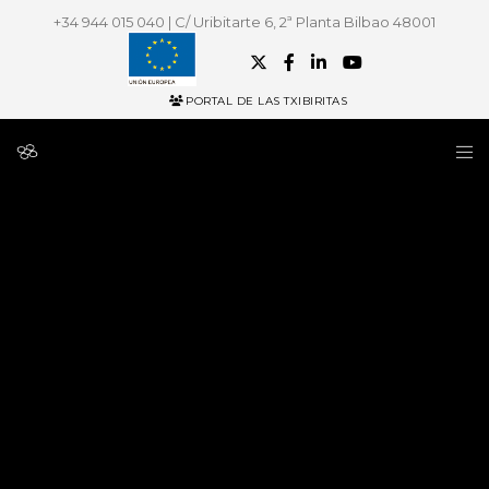
+34 944 015 040 | C/ Uribitarte 6, 2ª Planta Bilbao 48001
PORTAL DE LAS TXIBIRITAS