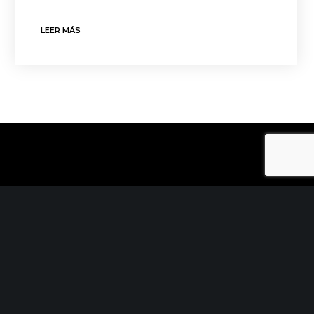
LEER MÁS
CONTACTO
C/ Uribitarte 6, 2ª Planta
48001 Bilbao
+34 944 015 040
info@theinit.com