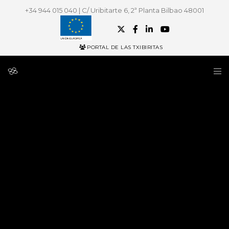
+34 944 015 040 | C/ Uribitarte 6, 2ª Planta Bilbao 48001
PORTAL DE LAS TXIBIRITAS