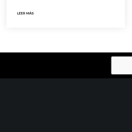
LEER MÁS
CONTACTO
C/ Uribitarte 6, 2ª Planta
48001 Bilbao
+34 944 015 040
info@theinit.com