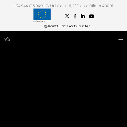
+34 944 015 040 | C/ Uribitarte 6, 2ª Planta Bilbao 48001
PORTAL DE LAS TXIBIRITAS