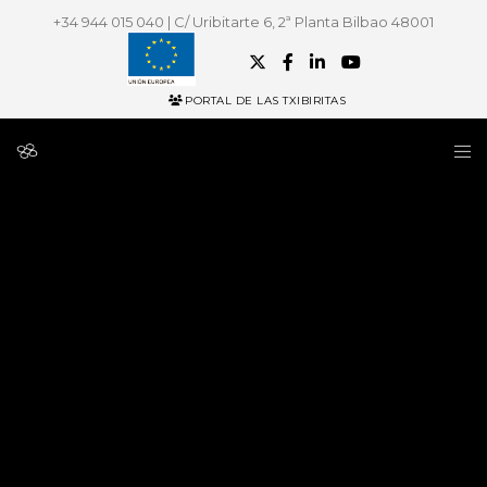
+34 944 015 040 | C/ Uribitarte 6, 2ª Planta Bilbao 48001
PORTAL DE LAS TXIBIRITAS