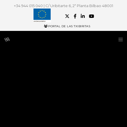
+34 944 015 040 | C/ Uribitarte 6, 2ª Planta Bilbao 48001
PORTAL DE LAS TXIBIRITAS