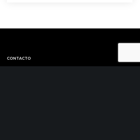
CONTACTO
C/ Uribitarte 6, 2ª Planta
48001 Bilbao
+34 944 015 040
info@theinit.com