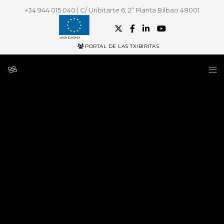
+34 944 015 040 | C/ Uribitarte 6, 2ª Planta Bilbao 48001
PORTAL DE LAS TXIBIRITAS