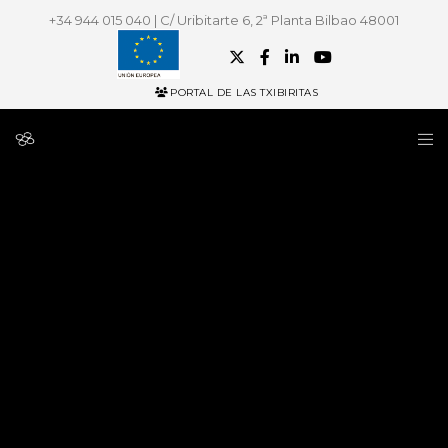
+34 944 015 040 | C/ Uribitarte 6, 2ª Planta Bilbao 48001
PORTAL DE LAS TXIBIRITAS