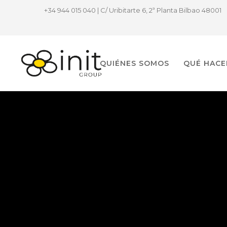
+34 944 015 040 | C/ Uribitarte 6, 2ª Planta Bilbao 48001
QUIÉNES SOMOS
QUÉ HAC