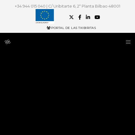
+34 944 015 040 | C/ Uribitarte 6, 2ª Planta Bilbao 48001
PORTAL DE LAS TXIBIRITAS