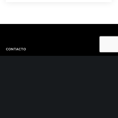
CONTACTO
C/ Uribitarte 6, 2ª Planta
48001 Bilbao
+34 944 015 040
info@theinit.com