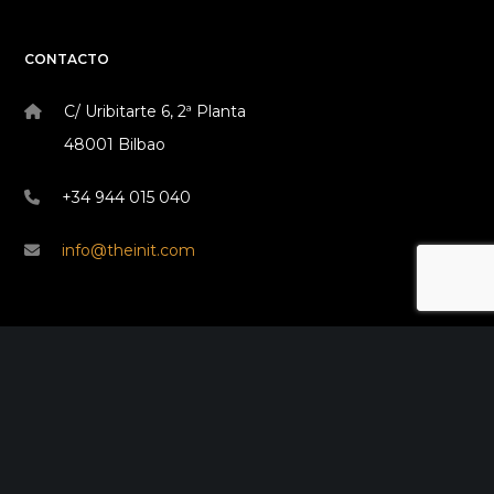
CONTACTO
C/ Uribitarte 6, 2ª Planta
48001 Bilbao
+34 944 015 040
info@theinit.com
ÚLTIMAS NOTICIAS
Red Sororidad en Camino de Europa
febrero 7, 2024