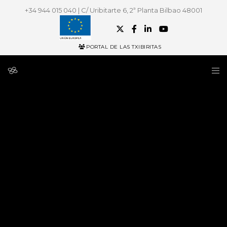
+34 944 015 040 | C/ Uribitarte 6, 2ª Planta Bilbao 48001
PORTAL DE LAS TXIBIRITAS