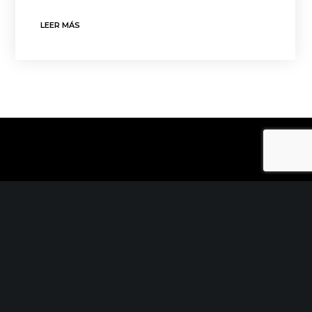
LEER MÁS
CONTACTO
C/ Uribitarte 6, 2ª Planta
48001 Bilbao
+34 944 015 040
info@theinit.com