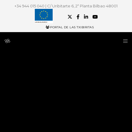
+34 944 015 040 | C/ Uribitarte 6, 2ª Planta Bilbao 48001
PORTAL DE LAS TXIBIRITAS