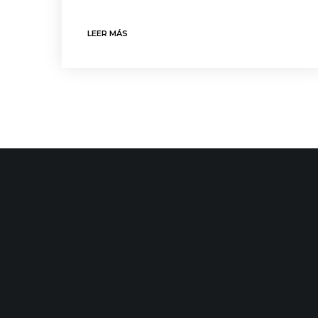
LEER MÁS
CONTACTO
ÚLTIMAS
C/ Uribitarte 6, 2ª Planta
48001 Bilbao
+34 944 015 040