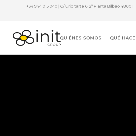
+34 944 015 040 | C/ Uribitarte 6, 2ª Planta Bilbao 48001
QUIÉNES SOMOS
QUÉ HAC