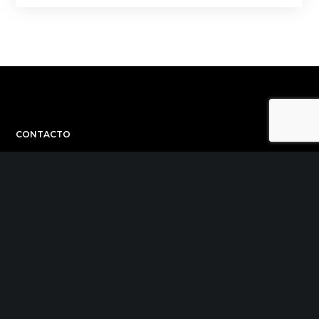
CONTACTO
C/ Uribitarte 6, 2ª Planta
48001 Bilbao
+34 944 015 040
info@theinit.com