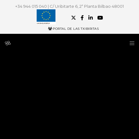
+34 944 015 040 | C/ Uribitarte 6, 2ª Planta Bilbao 48001
PORTAL DE LAS TXIBIRITAS