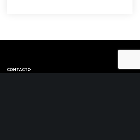
CONTACTO
C/ Uribitarte 6, 2ª Planta
48001 Bilbao
+34 944 015 040
info@theinit.com