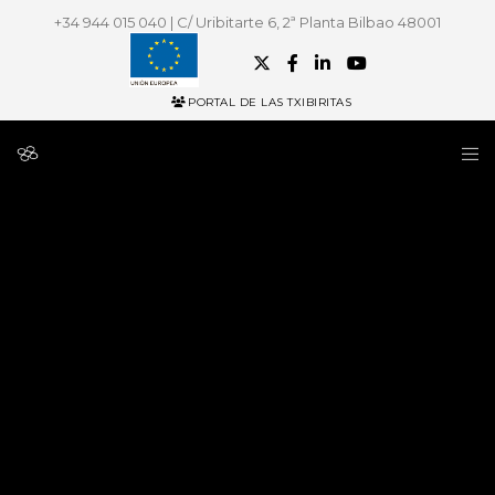
+34 944 015 040 | C/ Uribitarte 6, 2ª Planta Bilbao 48001
PORTAL DE LAS TXIBIRITAS