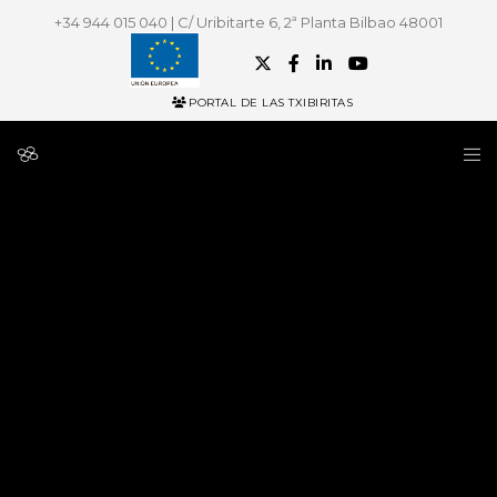
+34 944 015 040 | C/ Uribitarte 6, 2ª Planta Bilbao 48001
PORTAL DE LAS TXIBIRITAS