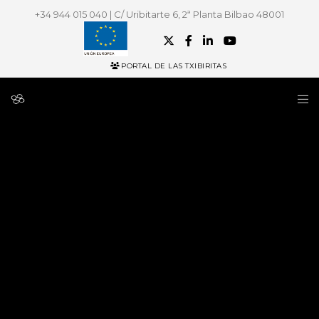
+34 944 015 040 | C/ Uribitarte 6, 2ª Planta Bilbao 48001
PORTAL DE LAS TXIBIRITAS