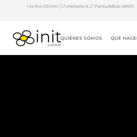
+34 944 015 040 | C/ Uribitarte 6, 2ª Planta Bilbao 48001
QUIÉNES SOMOS
QUÉ HAC