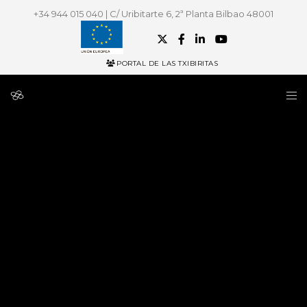
+34 944 015 040 | C/ Uribitarte 6, 2ª Planta Bilbao 48001
PORTAL DE LAS TXIBIRITAS