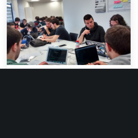
Grupo Init
Marzo 2, 2015
No Likes
Noticias
Ven a uno y serás fan del
Katayuno
Programar en la mejor compañía y
alrededor de un buen desayuno es
mucho más que escribir código. Un