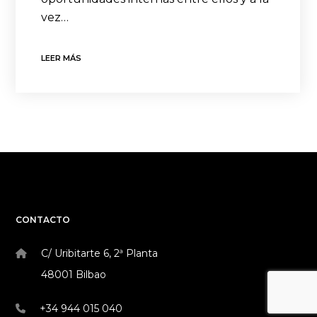
vez…
LEER MÁS
CONTACTO
C/ Uribitarte 6, 2ª Planta
48001 Bilbao
+34 944 015 040