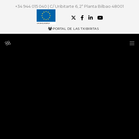
+34 944 015 040 | C/ Uribitarte 6, 2ª Planta Bilbao 48001
PORTAL DE LAS TXIBIRITAS