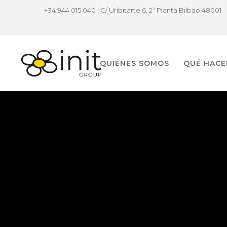
+34 944 015 040 | C/ Uribitarte 6, 2ª Planta Bilbao 48001
QUIÉNES SOMOS
QUÉ HAC