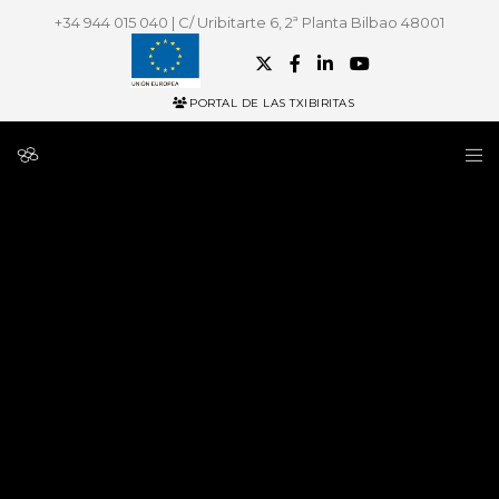
+34 944 015 040 | C/ Uribitarte 6, 2ª Planta Bilbao 48001
PORTAL DE LAS TXIBIRITAS