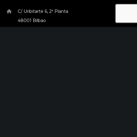
C/ Uribitarte 6, 2ª Planta
48001 Bilbao
+34 944 015 040
info@theinit.com
ÚLTIMAS NOTICIAS
Red Sororidad en Camino de Europa
febrero 7, 2024
Nace la Red MEIC la primera red de
innovación abierta de Zaragoza
agosto 31, 2023