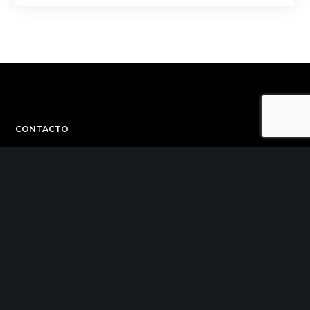
CONTACTO
C/ Uribitarte 6, 2ª Planta
48001 Bilbao
+34 944 015 040
info@theinit.com