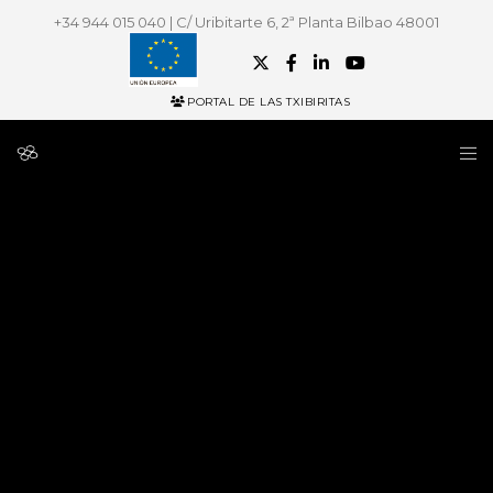
+34 944 015 040 | C/ Uribitarte 6, 2ª Planta Bilbao 48001
PORTAL DE LAS TXIBIRITAS