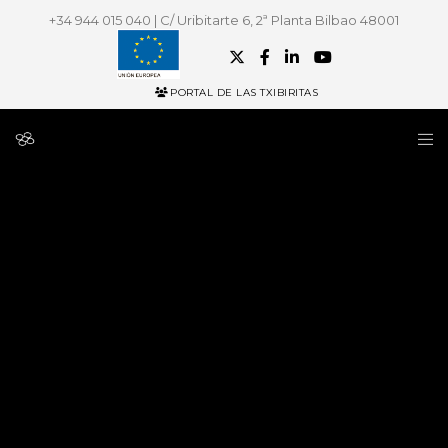
+34 944 015 040 | C/ Uribitarte 6, 2ª Planta Bilbao 48001
PORTAL DE LAS TXIBIRITAS